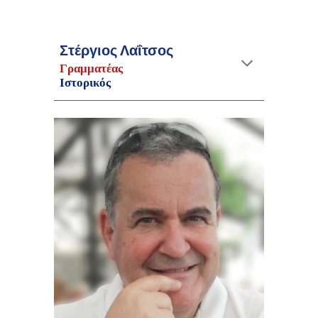
Στέργιος Λαΐτσος
Γραμματέας
Ισ
τορικός