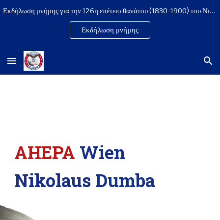
Εκδήλωση μνήμης για την 126η επέτειο θανάτου (1830-1900) του Νικολάου Δούμπα | 21 Μαρτίου 2026, 18:00
Skip to main content
Skip to navigation
Εκδήλωση μνήμης
AHEPA
Wien
Nikolaus
Dumba