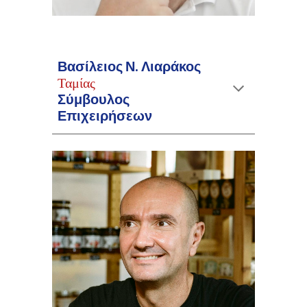
Βασίλειος Ν. Λιαράκος
Ταμίας
Σ
ύ
μβουλος
Επιχειρ
ή
σεων