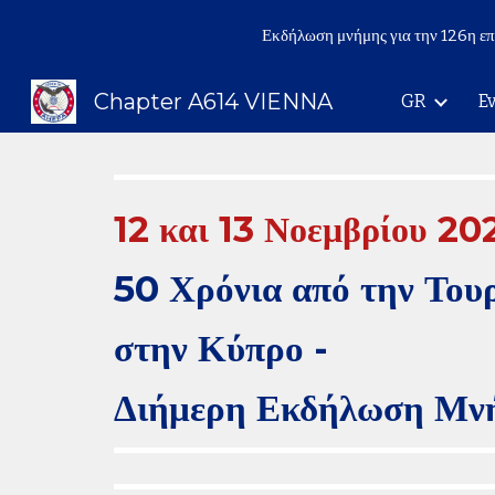
Εκδήλωση μνήμης για την 126η επ
Sk
Chapter A614 VIENNA
GR
E
12 και 13 Νοεμβρίου
20
50 Χρόνια από την Του
στην Κύπρο -
Διήμερη Εκδήλωση Μν