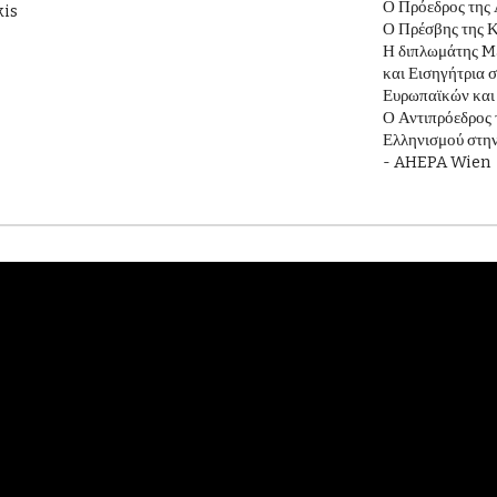
Ο Πρόεδρος της
kis
Ο Πρέσβης της Κ
Η διπλωμάτης M
και Εισηγήτρια 
Ευρωπαϊκών και
Ο Αντιπρόεδρος
Ελληνισμού στη
- AHEPA Wien