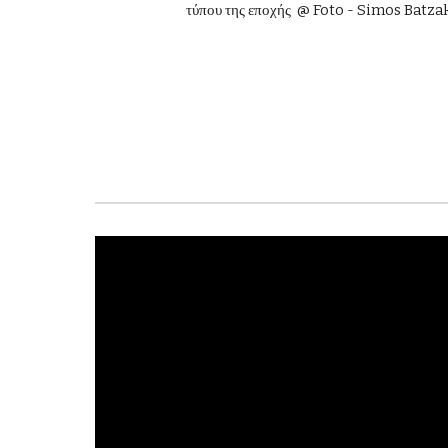
τύπου της εποχής
@ Foto - Simos Batza