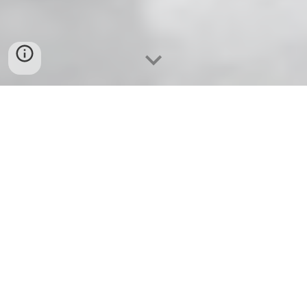
Ο Νίκος Καζαντζάκης στη
Βιέννη
Μια πρωτοβουλία της
ΑΧΕΠΑ
Ο πολυσχιδής συγγραφέας και σπουδαίος
διανοητής
Νίκος Καζαντζάκης
επισκέφτηκε το