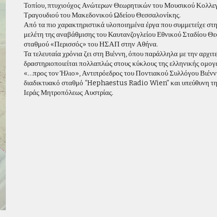
Τοπίου, πτυχιούχος Ανώτερων Θεωρητικών του Μουσικού Κολλε
Τραγουδιού του Μακεδονικού Ωδείου Θεσσαλονίκης.
Από τα πιο χαρακτηριστικά υλοποιημένα έργα που συμμετείχε στη
μελέτη της αναβάθμισης του Καυτανζογλείου Εθνικού Σταδίου 
σταθμού «Περισσός» του ΗΣΑΠ στην Αθήνα.
Τα τελευταία χρόνια ζει στη Βιέννη, όπου παράλληλα με την αρχι
δραστηριοποιείται πολλαπλώς στους κύκλους της ελληνικής ομογ
«…προς τον Ήλιο», Αντιπρόεδρος του Ποντιακού Συλλόγου Βιένν
διαδικτυακό σταθμό “Hephaestus Radio Wien” και υπεύθυνη της
Ιεράς Μητροπόλεως Αυστρίας.