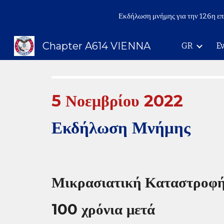
Εκδήλωση μνήμης για την 126η επ
Sk
Chapter A614 VIENNA
GR
E
5 Νοεμβρίου 2022
Εκδήλωση Μνήμης
Μικρασιατική Καταστροφ
100 χρόνια μετά