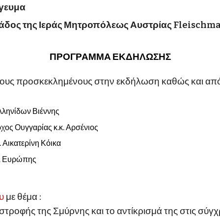
όγευμα
ιάδος της Ιεράς Μητροπόλεως Αυστρίας
Fleischmar
ΠΡΟΓΡΑΜΜΑ ΕΚΔΗΛΩΣΗΣ
μους προσκεκλημένους στην εκδήλωση καθώς και από
λληνίδων Βιέννης
χος Ουγγαρίας κ.κ. Αρσένιος
 Αικατερίνη Κόικα
Α Ευρώπης
υ
με θέμα :
αστροφής της Σμύρνης και το αντίκρισμ
ά
της στις σύγχ