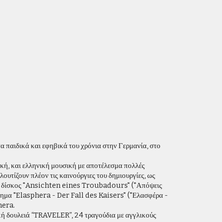
α παιδικά και εφηβικά του χρόνια στην Γερμανία, στο
ϊκή, και ελληνική μουσική με αποτέλεσμα πολλές
λουτίζουν πλέον τις καινούργιες του δημιουργίες, ως
ς δίσκος "Ansichten eines Troubadours" ("Απόψεις
ρημα "Elasphera - Der Fall des Kaisers" ("Ελασφέρα -
hera.
ή δουλειά “TRAVELER”, 24 τραγούδια με αγγλικούς