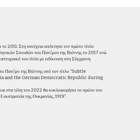
 το 2011. Στη συνέχεια απέκτησε τον πρώτο τίτλο
ληνικών Σπουδών του Παν/μου της Βιέννης το 2017 ενώ
ταπτυχιακό του τίτλο με ειδίκευση στη Σύγχρονη
το Παν/μο της Βιέννης υπό τον τίτλο “Subtle
tria and the German Democratic Republic during
και στα τέλη του 2022 θα κυκλοφορήσει το πρώτο του
Η εκστρατεία της Ουκρανίας, 1919”.