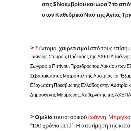
στις
5 Νοεμβρίου
και ώρα 7 το απ
στο
ν
Κ
αθεδρικό
Ναό
της
Αγίας Τρ
>
Σύντομοι
χαιρετισμοί
από τους επίση
ωάννης Σταύρου, Πρόεδρος της ΑΧΕΠΑ Βιέννης
Ι
Ζωγραφιά Πιπίνου, Πρόεδρος του Λυκείου των Ε
Σεβασμιώτατος Μητροπολίτης Αυστρίας και Έξαρ
Εξοχωτάτη Πρέσβυς της Ελλάδος στην Αυστρία κ.
Δημοσθένης Μαμμωνάς, Κυβερνήτης της ΑΧΕΠ
>
Ομιλία
του ιστορικού
Ιωάννη Μπρίγκο
“100 χρόνια μετά”: Η αποτίμηση της κατ