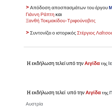
>
Απόδοση αποσπασμάτων
του
έργου
Μ
Γιάννη Ράπτη
και
Ξανθή Τοκμακίδου
-Τριφούνοβιτς
>
Συντονίζει ο ιστορικός
Στέργιος Λαΐτσο
H εκδήλωση
τελεί
υπό την
Α
ιγίδα
τ
ης
Ι
H εκδήλωση
τελεί
υπό την
Α
ιγίδα
της
Π
Αυστρία