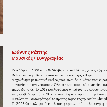
Ιωάννης Ράπτης
Μουσικός / Συγγραφέας
Γεννήθηκε το 1991 στην Χαϊδελβέργη από Έλληνες γονείς, έζησε τ
Βέλγιο και στην Βιέννη όπου και σπούδασε Τζαζ κιθάρα.
Ασχολήθηκε με κλασική κιθάρα, τζαζ, φλαμένκο, λάτιν, ποπ, εβρα
συναυλίες και ηχογραφήσεις. Όλες αυτές οι μουσικές εμπειρίες εμπ
τραγουδοποιός. Το 2019 κυκλοφόρησε ο πρώτος του προσωπικό
ενός τροβαδούρου"), το 2020 ακολούθησε το πρώτο του μυθιστό
Η πτώση του αυτοκράτορα") ο πρώτος τόμος της τριλογίας Elasp
Το 2023 θα κυκλοφορήσει η δεύτερη προσωπική του δισκογραφικ